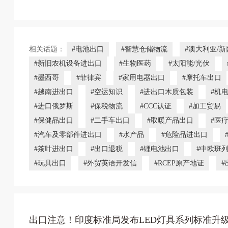
相关话题：
#电池出口
#智慧仓储物流
#澳大利亚/新
#新旧农机设备进出口
#生物医药
#太阳能/光伏
#墨西哥
#菲律宾
#家用电器出口
#摩托车出口
#越南进出口
#空运知识
#进出口木质包装
#机
#进口俄罗斯
#保税物流
#CCC认证
#加工贸易
#保健品出口
#二手车出口
#取暖产品出口
#医
#汽车及零部件进出口
#水产品
#危险品进出口
#茶叶进出口
#出口退税
#锂电池出口
#中欧班
#玩具出口
#外贸英语开发信
#RCEP原产地证
#
出口注意！印度标准局发布LED灯具系列标准升