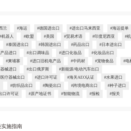
西兰
#海运
#德国进出口
#进出口马来西亚
#海运提单（
#机器人
#欧盟
#美国
#贸易术语
#印度尼西亚
#
#泰国进出口
#韩国进出口
#药品出口
#日本进出口
电产品进口
#出口调味品
#进口化妆品
#化妆品出口
#柬埔寨
#进口旧机电产品
#中药材
#宠物食品
#电
疗器械进口
#出口俄罗斯
#新能源/电动汽车出口
#医疗器械出口
#进口许可证
#海关AEO认证
#水果进口
列
#纺织品出口
#陶瓷出口
#跨境电商出口
#种子进口
出口许可证
#原产地证书
#智能物流
#报检
#报关
级实施指南