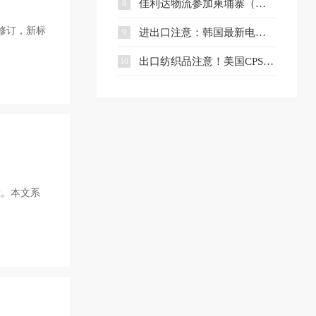
佳利达物流参加柬埔寨（无锡）商务中心中柬经贸合作专题座谈会
8
成修订，新标
进出口注意：韩国最新电池充电器安全标准解读
9
出口纺织品注意！美国CPSC电子备案新规即将实施
10
险。本文系