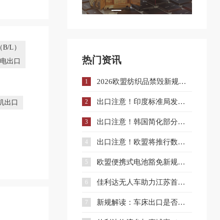
B/L）
热门资讯
机电出口
2026欧盟纺织品禁毁新规解读：对欧纺织出口库存合规与溯源指南
1
出口注意！印度标准局发布LED灯具系列标准升级实施指南
2
机出口
出口注意！韩国简化部分电气用品KC认证流程
3
出口注意！欧盟将推行数字产品护照注册制度，合规门槛进一步提升！
4
欧盟便携式电池豁免新规落地！ 电池出口企业合规要点解读
5
佳利达无人车助力江苏首单"保税维修成品转加工再出口"业务落地
6
新规解读：车床出口是否需要出口许可证？出口合规注意事项
7