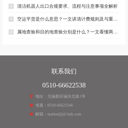
清洁机器人出口合规要求、流程与注意事项全解析
8
空运平货是什么意思？一文讲清计费规则及与重货、泡货的区别
9
属地查验和目的地查验分别是什么？一文看懂两者区别
10
联系我们
0510-66622538
地址：无锡新区锡兴北路1号
传真：0510-66622546
邮箱：market@jd-link.com