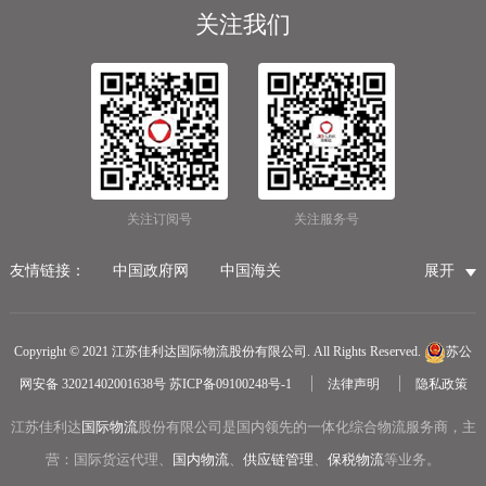
关注我们
关注订阅号
关注服务号
友情链接：
中国政府网
中国海关
展开
国家市场监督管理总局
国家税务总局
国际物流公司
无锡保税仓储物流
无锡海运代理
无锡仓储服务公司
Copyright © 2021 江苏佳利达国际物流股份有限公司. All Rights Reserved.
苏公
无锡航空货运
医疗器械第三方仓储
网安备 32021402001638号
苏ICP备09100248号-1
法律声明
隐私政策
冷链物流
无锡报关公司
国内货运物流
江苏佳利达
国际物流
中越物流专线
股份有限公司是国内领先的一体化综合物流服务商，主
中欧铁路货运
营：国际货运代理、
国内物流
、
供应链管理
、
保税物流
等业务。